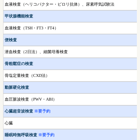
血液検査（ヘリコバクター・ピロリ抗体）、尿素呼気試験法
甲状腺機能検査
血液検査（TSH・FT3・FT4）
便検査
潜血検査（2日法）、細菌培養検査
骨粗鬆症の検査
骨塩定量検査（CXD法）
動脈硬化検査
血圧脈波検査（PWV・ABI）
心臓超音波検査
※要予約
心臓
睡眠時無呼吸検査
※要予約