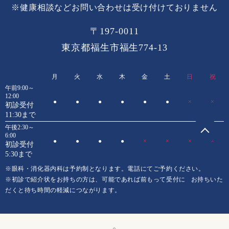
※健康相談などお問い合わせは受け付けておりません
〒197-0011
東京都福生市福生774-13
月
火
水
木
金
土
日
祝
午前9:00～
12:00
●
●
●
●
●
●
×
×
初診受付
11:30まで
午後2:30～
6:00
●
●
●
●
×
×
×
×
初診受付
5:30まで
※眼科・消化器内科は予約制となります。電話にてご予約ください。
※初診で紹介状をお持ちの方は、可能であれば前もって受付に
お持ちいた
だくと待ち時間の軽減につながります。