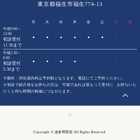
東京都福生市福生774-13
月
火
水
木
金
土
日
祝
午前9:00～
12:00
●
●
●
●
●
●
×
×
初診受付
11:30まで
午後2:30～
6:00
●
●
●
●
×
×
×
×
初診受付
5:30まで
※眼科・消化器内科は予約制となります。電話にてご予約ください。
※初診で紹介状をお持ちの方は、可能であれば前もって受付に
お持ちいた
だくと待ち時間の軽減につながります。
Copyright © 波多野医院 All Rights Reserved.